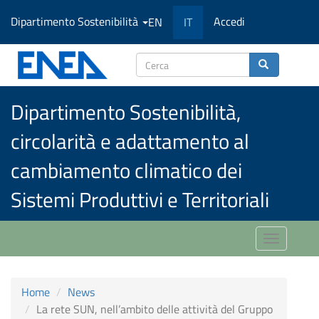
Salta
Dipartimento Sostenibilità
Accedi
EN
IT
al
contenuto
principale
Cerca
Dipartimento Sostenibilità,
circolarità e adattamento al
cambiamento climatico dei
Sistemi Produttivi e Territoriali
Toggle
navigatio
Home
News
La rete SUN, nell’ambito delle attività del Gruppo