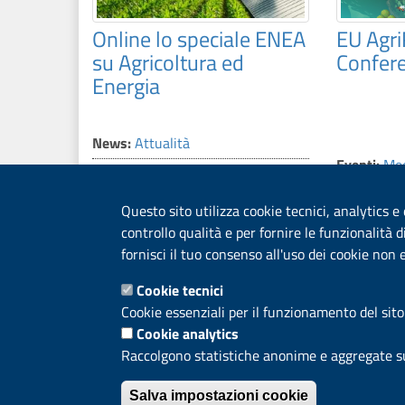
Online lo speciale ENEA
EU Agr
su Agricoltura ed
Confer
Energia
News:
Attualità
Eventi:
Mee
Agricoltura
,
Transizione ecologica
,
Divulgazione scientifica
Agricoltu
Questo sito utilizza cookie tecnici, analytics e
controllo qualità e per fornire le funzionalità 
fornisci il tuo consenso all'uso dei cookie non
Dipartimento Sostenibili
Cookie tecnici
Cookie essenziali per il funzionamento del sito
Cookie analytics
ENEA - Lungotevere Thaon 
Raccolgono statistiche anonime e aggregate sull
Dichiarazione di accessibilit
Salva impostazioni cookie