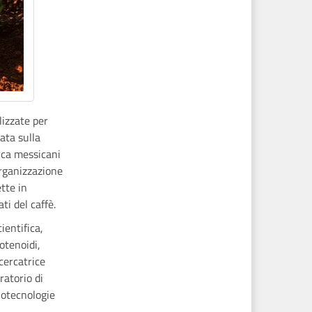
lizzate per
ata sulla
cerca messicani
Organizzazione
tte in
ti del caffè.
ientifica,
otenoidi,
icercatrice
ratorio di
iotecnologie