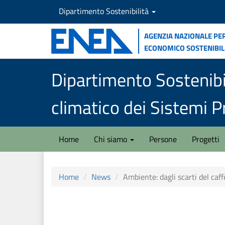
Salta
Dipartimento Sostenibilità
al
contenuto
Agenzia nazionale per
principale
economico sostenibil
Dipartimento Sostenibi
climatico dei Sistemi Pr
Home
Chi siamo
Persone
Progetti
Home
News
Ambiente: dagli scarti del caff