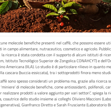
cune molecole benefiche presenti nel caffè, che possono essere uti
ti in campo alimentare, nutraceutico, cosmetico e agricolo. Pubblic
, la ricerca è stata condotta con il supporto di alcuni istituti di ri
àm, Istituto Tecnològico Superior de Zongolica CONAHCYT) e dell’
ino Americana (IILA). Lo studio è di particolare rilievo in quanto me
la cascara (buccia essiccata), tra i sottoprodotti finora meno studia
i caffè sono spesso considerati un problema ma, grazie alla ricerca sc
‘miniere’ di molecole benefiche, come antiossidanti, polifenoli, car
r realizzare prodotti a valore aggiunto per vari settori”, spiega la r
 coautrice dello studio insieme ai colleghi Oliviero Maccioni (Labo
igenerativa), Gianfranco Diretto e Sarah Frusciante (Laboratorio B