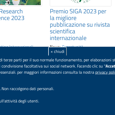
iResearch
Premio SIGA 2023 per
ence 2023
la migliore
pubblicazione su rivista
scientifica
internazionale
ting Internazionali
News:
Opportunità
× chiudi
ra
,
Ambiente
Agricoltura
,
Alimentazione
,
Ambiente
 di terze parti per il suo normale funzionamento, per elaborazioni s
di condivisione facoltativa sui social network.
Facendo clic su "
Accet
 essenziali. per maggiori informazioni consulta la nostra
privacy pol
tà, circolarità e adattamento al cambiamento climatico dei Sistemi 
C.R. ENEA Casaccia - Via Anguillarese 301, 00123 Roma (RM)
. Non raccolgono dati personali.
email
direzione.sspt@enea.it
di Revel, 76 - 00196 ROMA Italia - Partita IVA 00985801000 - 
'attività degli utenti.
à
|
Feedback accessibilità
|
Privacy
|
Note legali
|
Contatti
|
Impostaz