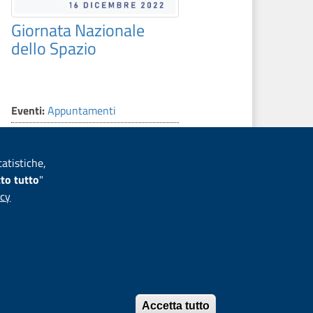
Giornata Nazionale
dello Spazio
Eventi:
Appuntamenti
Aerospazio
,
Agricoltura
,
Alimentazione
tatistiche,
to tutto
"
icy
Produttivi e Territoriali
Codice Fiscale 01320740580
ioni cookies
|
Mappa del sito
Accetta tutto