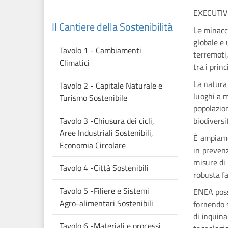
EXECUTI
Il Cantiere della Sostenibilità
Le minacce
globale e 
Tavolo 1 - Cambiamenti
terremoti,
Climatici
tra i prin
La natura 
Tavolo 2 - Capitale Naturale e
luoghi a m
Turismo Sostenibile
popolazio
Tavolo 3 -Chiusura dei cicli,
biodiversit
Aree Industriali Sostenibili,
È ampiamen
Economia Circolare
in prevenz
misure di 
Tavolo 4 -Città Sostenibili
robusta fa
Tavolo 5 -Filiere e Sistemi
ENEA possi
Agro-alimentari Sostenibili
fornendo s
di inquina
Tavolo 6 -Materiali e processi