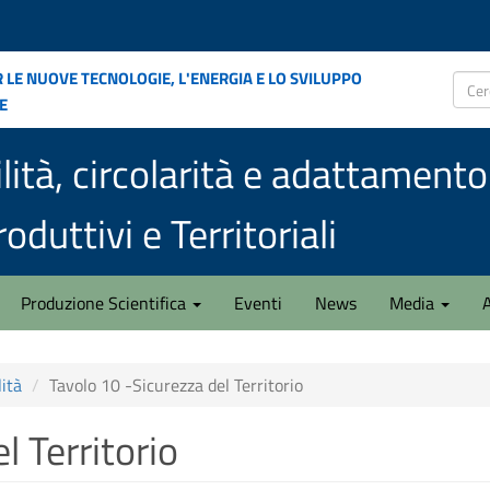
 le nuove tecnologie, l'energia e lo sviluppo
e
Cerca
lità, circolarità e adattamen
oduttivi e Territoriali
Produzione Scientifica
Eventi
News
Media
A
lità
Tavolo 10 -Sicurezza del Territorio
l Territorio