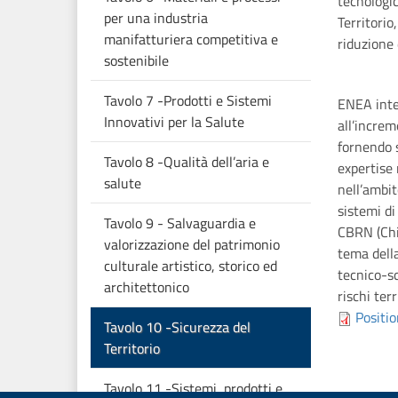
tecnologic
per una industria
Territorio
manifatturiera competitiva e
riduzione 
sostenibile
Tavolo 7 -Prodotti e Sistemi
ENEA inten
Innovativi per la Salute
all’increm
fornendo s
Tavolo 8 -Qualità dell’aria e
expertise 
salute
nell’ambit
sistemi di
Tavolo 9 - Salvaguardia e
CBRN (Chi
valorizzazione del patrimonio
tema dell
culturale artistico, storico ed
tecnico-sc
architettonico
rischi terri
Positi
Tavolo 10 -Sicurezza del
Territorio
Tavolo 11 -Sistemi, prodotti e