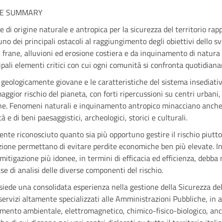
VE SUMMARY
 di origine naturale e antropica per la sicurezza del territorio ra
uno dei principali ostacoli al raggiungimento degli obiettivi dello s
 frane, alluvioni ed erosione costiera e da inquinamento di natura c
cipali elementi critici con cui ogni comunità si confronta quotidian
geologicamente giovane e le caratteristiche del sistema insediativo
aggior rischio del pianeta, con forti ripercussioni su centri urbani,
ne. Fenomeni naturali e inquinamento antropico minacciano anche 
à e di beni paesaggistici, archeologici, storici e culturali.
te riconosciuto quanto sia più opportuno gestire il rischio piuttos
ione permettano di evitare perdite economiche ben più elevate. Inol
mitigazione più idonee, in termini di efficacia ed efficienza, deb
se di analisi delle diverse componenti del rischio.
ede una consolidata esperienza nella gestione della Sicurezza del 
ervizi altamente specializzati alle Amministrazioni Pubbliche, in a
mento ambientale, elettromagnetico, chimico-fisico-biologico, anch