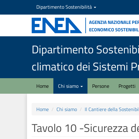
Salta
Dipartimento Sostenibilità
al
contenuto
Agenzia nazionale per
principale
economico sostenibil
Dipartimento Sostenibi
climatico dei Sistemi Pr
Home
Chi siamo
Persone
Progetti
Home
Chi siamo
Il Cantiere della Sostenibi
Tavolo 10 -Sicurezza de