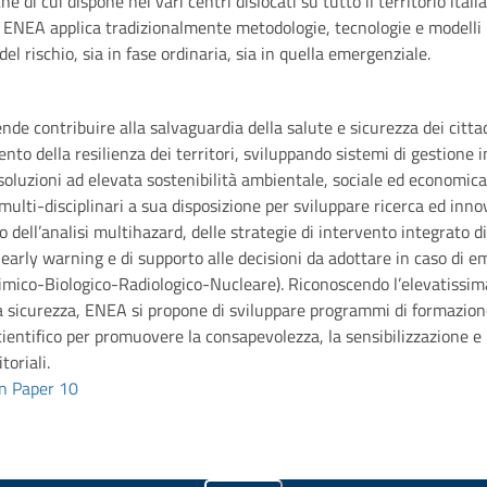
he di cui dispone nei vari centri dislocati su tutto il territorio ital
, ENEA applica tradizionalmente metodologie, tecnologie e modelli pe
del rischio, sia in fase ordinaria, sia in quella emergenziale.
de contribuire alla salvaguardia della salute e sicurezza dei cittad
ento della resilienza dei territori, sviluppando sistemi di gestione i
oluzioni ad elevata sostenibilità ambientale, sociale ed economica.
multi-disciplinari a sua disposizione per sviluppare ricerca ed inn
o dell’analisi multihazard, delle strategie di intervento integrato d
 early warning e di supporto alle decisioni da adottare in caso di e
mico-Biologico-Radiologico-Nucleare). Riconoscendo l’elevatissima
a sicurezza, ENEA si propone di sviluppare programmi di formazione
ientifico per promuovere la consapevolezza, la sensibilizzazione e l
toriali.
on Paper 10